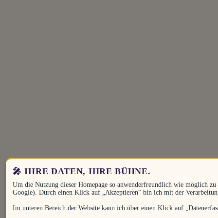
🎤 IHRE DATEN, IHRE BÜHNE.
Um die Nutzung dieser Homepage so anwenderfreundlich wie möglich zu ge
Google). Durch einen Klick auf „Akzeptieren“ bin ich mit der Verarbeitun
Im unteren Bereich der Website kann ich über einen Klick auf „Datenerfa