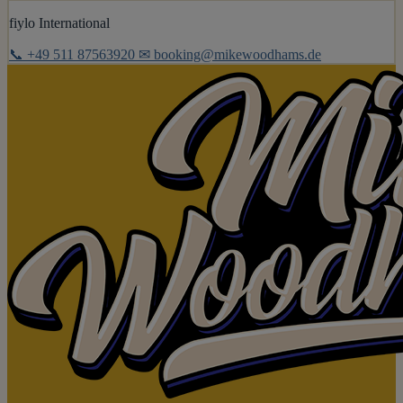
fiylo International
📞 +49 511 87563920
✉ booking@mikewoodhams.de