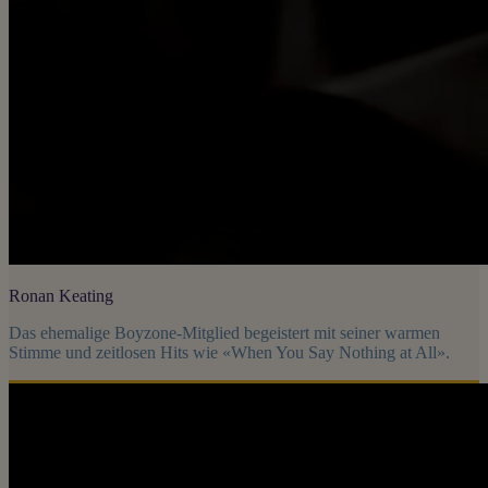
Ronan Keating
Das ehemalige Boyzone-Mitglied begeistert mit seiner warmen
Stimme und zeitlosen Hits wie «When You Say Nothing at All».