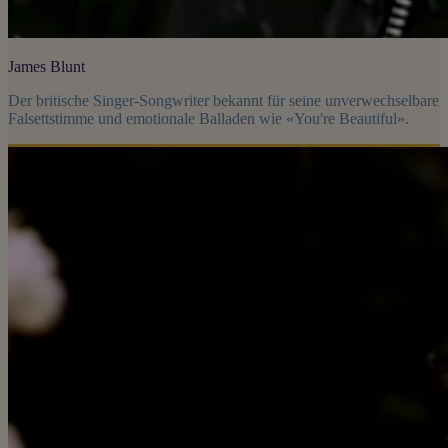
James Blunt
Der britische Singer-Songwriter bekannt für seine unverwechselbare
Falsettstimme und emotionale Balladen wie «You're Beautiful».